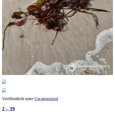
Veröffentlicht unter
Uncategorized
2 – 39