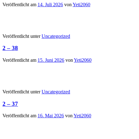
Veröffentlicht am
14. Juli 2026
von
Yeti2060
Veröffentlicht unter
Uncategorized
2 – 38
Veröffentlicht am
15. Juni 2026
von
Yeti2060
Veröffentlicht unter
Uncategorized
2 – 37
Veröffentlicht am
16. Mai 2026
von
Yeti2060