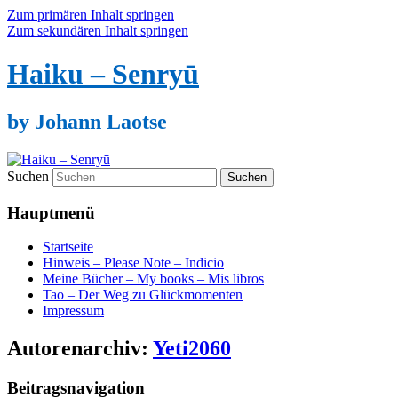
Zum primären Inhalt springen
Zum sekundären Inhalt springen
Haiku – Senryū
by Johann Laotse
Suchen
Hauptmenü
Startseite
Hinweis – Please Note – Indicio
Meine Bücher – My books – Mis libros
Tao – Der Weg zu Glückmomenten
Impressum
Autorenarchiv:
Yeti2060
Beitragsnavigation