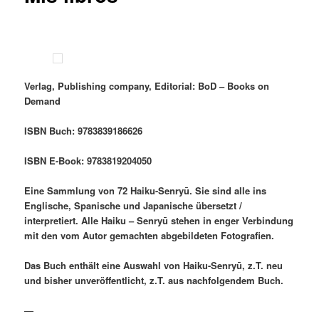
Verlag, Publishing company, Editorial: BoD – Books on
Demand
ISBN Buch: 9783839186626
ISBN E-Book: 9783819204050
Eine Sammlung von 72 Haiku-Senryū. Sie sind alle ins
Englische, Spanische und Japanische übersetzt /
interpretiert.
Alle Haiku – Senryū stehen in enger Verbindung
mit den vom Autor gemachten abgebildeten Fotografien.
Das Buch enthält eine Auswahl von Haiku-Senryū, z.T. neu
und bisher unveröffentlicht, z.T. aus nachfolgendem Buch.
—