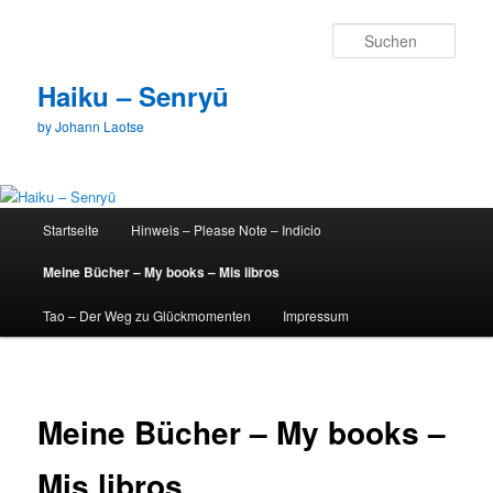
Zum
primären
Such
Inhalt
springen
Haiku – Senryū
by Johann Laotse
Hauptmenü
Startseite
Hinweis – Please Note – Indicio
Meine Bücher – My books – Mis libros
Tao – Der Weg zu Glückmomenten
Impressum
Meine Bücher – My books –
Mis libros