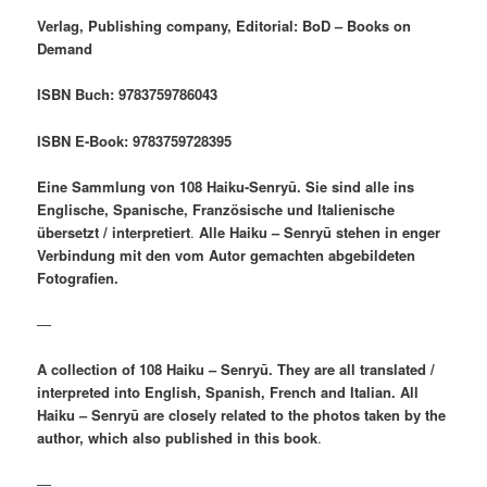
Verlag, Publishing company, Editorial: BoD – Books on
Demand
ISBN Buch: 9783759786043
ISBN E-Book: 9783759728395
Eine Sammlung von 108 Haiku-Senryū. Sie sind alle ins
Englische, Spanische, Französische und Italienische
übersetzt / interpretiert
.
Alle Haiku – Senryū stehen in enger
Verbindung mit den vom Autor gemachten abgebildeten
Fotografien.
—
A collection of 108 Haiku – Senryū. They are all translated /
interpreted into English, Spanish, French and Italian. All
Haiku – Senryū are closely related to the photos taken by the
author, which also published in this book
.
—